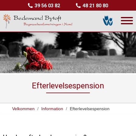
39 56 03 82
48 21 80 80
Efterlevelsespension
Velkommen
/
Information
/
Efterlevelsespension